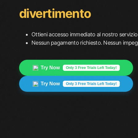
divertimento
Ottieni accesso immediato al nostro servizio
Nessun pagamento richiesto. Nessun impegno
Try Now
Only 3 Free Trials Left Today!
Try Now
Only 3 Free Trials Left Today!