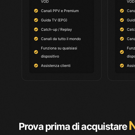
VOD
VOD
Canali PPV e Premium
Cana
Guida TV (EPG)
Guid
Catch-up / Replay
Catc
Canali da tutto il mondo
Cana
Funziona su qualsiasi
Funz
dispositivo
disp
Assistenza clienti
Assi
N
Prova prima di acquistare