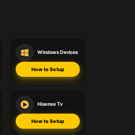
Windows Devices
How to Setup
Hisense Tv
How to Setup