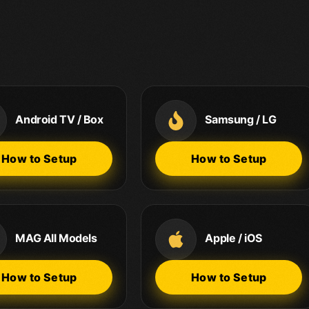
Android TV / Box
Samsung / LG
How to Setup
How to Setup
MAG All Models
Apple / iOS
How to Setup
How to Setup