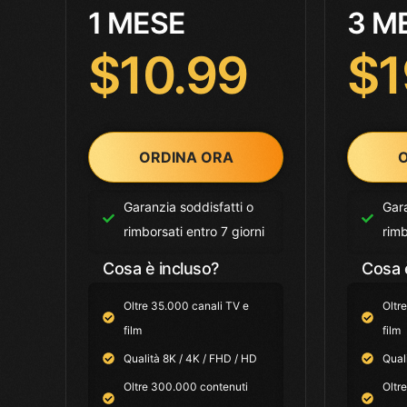
1 MESE
3 M
$10.99
$1
ORDINA ORA
O
Garanzia soddisfatti o
Gara
rimborsati entro 7 giorni
rimb
Cosa è incluso?
Cosa 
Oltre 35.000 canali TV e
Oltr
film
film
Qualità 8K / 4K / FHD / HD
Qual
Oltre 300.000 contenuti
Oltr