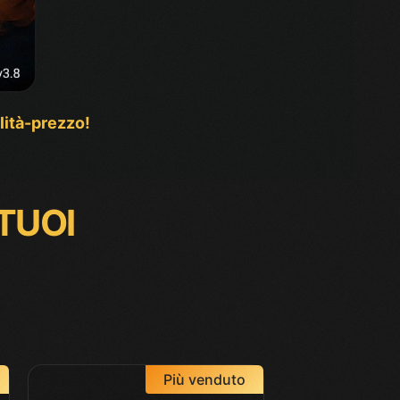
alità-prezzo!
 TUOI
Più venduto