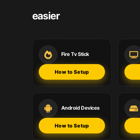
easier
Fire Tv Stick
How to Setup
Android Devices
How to Setup